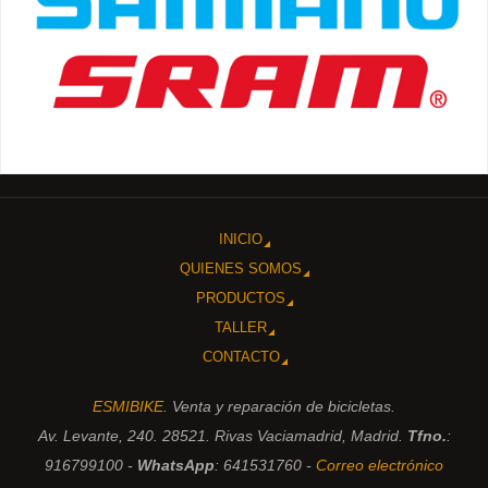
INICIO
QUIENES SOMOS
PRODUCTOS
TALLER
CONTACTO
ESMIBIKE
. Venta y reparación de bicicletas.
Av. Levante, 240. 28521. Rivas Vaciamadrid, Madrid.
Tfno.
:
916799100 -
WhatsApp
: 641531760 -
Correo electrónico