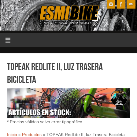
TOPEAK RedLite II, luz Trasera
Bicicleta
* Precios válidos salvo error tipográfico.
Inicio
»
Productos
»
TOPEAK RedLite II, luz Trasera Bicicleta