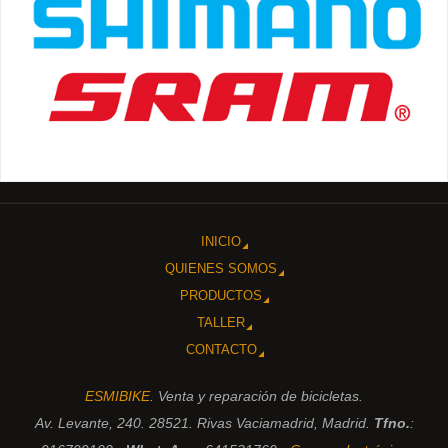
INICIO
QUIENES SOMOS
PRODUCTOS
TALLER
CONTACTO
ESMIBIKE
. Venta y reparación de bicicletas.
Av. Levante, 240. 28521. Rivas Vaciamadrid, Madrid.
Tfno.
: