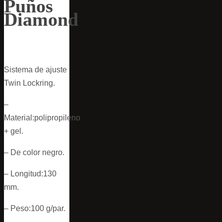
Puños
Diamond
Sistema de ajuste
Twin Lockring.
–
Material:polipropileno
+ gel.
– De color negro.
– Longitud:130
mm.
– Peso:100 g/par.