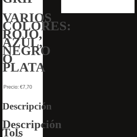
VARIOS
COLORES:
ROJO,
AZUL,
NEGRO
O
PLATA
Precio:
€7,70
Descripción
Descripción
Tols