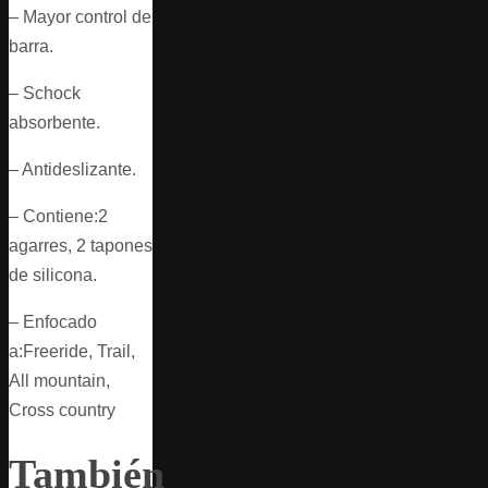
– Mayor control de
barra.
– Schock
absorbente.
– Antideslizante.
– Contiene:2
agarres, 2 tapones
de silicona.
– Enfocado
a:Freeride, Trail,
All mountain,
Cross country
También