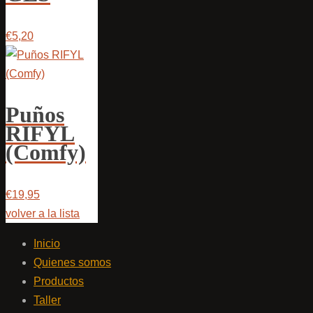
€5,20
Puños
RIFYL
(Comfy)
€19,95
volver a la lista
Inicio
Quienes somos
Productos
Taller