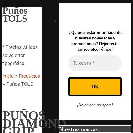
Puños
TOLS
¿Quieres estar informado de
nuestras novedades y
promociones? Déjanos tu
* Precios válidos
correo electrónico:
salvo error
tipográfico.
Inicio
»
Productos
»
Puños TOLS
¡No enviamos spam!
PUÑOS
DIAMOND
GRIP
Nuestras marcas