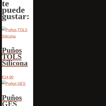
te
puede
gustar:
Puños
TOLS
Silicona
€14,90
Puños
GES