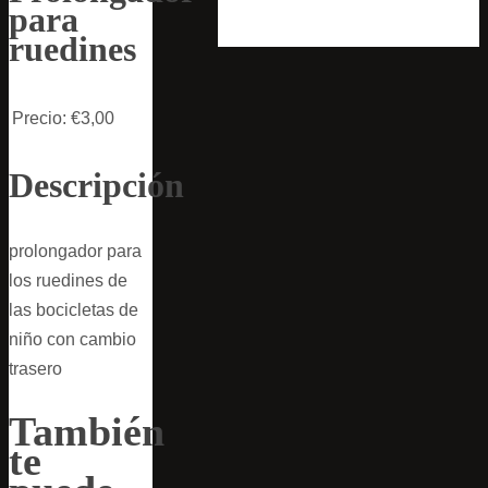
para
ruedines
Precio:
€3,00
Descripción
prolongador para
los ruedines de
las bocicletas de
niño con cambio
trasero
También
te