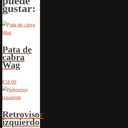
puede
gustar:
Pata de
cabra
Wag
€18,00
Retrovisor
izquierdo