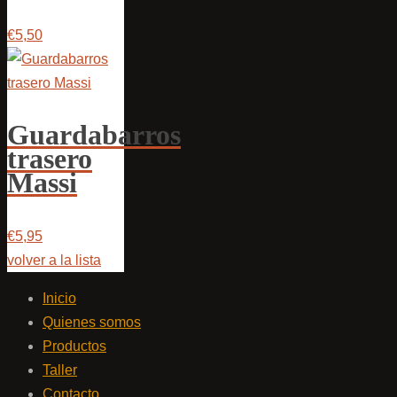
€5,50
Guardabarros
trasero
Massi
€5,95
volver a la lista
Inicio
Quienes somos
Productos
Taller
Contacto