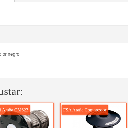
olor negro.
ustar:
i Araña CM623
FSA Araña Compressor