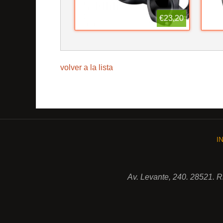
€23,20
volver a la lista
I
Av. Levante, 240. 28521. 