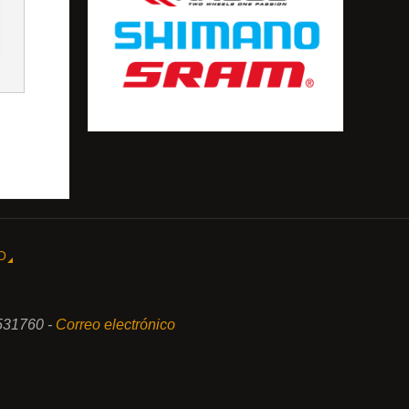
O
531760 -
Correo electrónico