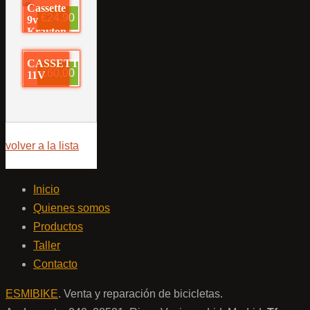
Cassette
€24,90
9v
Krayton
CASSETTE
€60,00
11V
volver a la lista
Inicio
Quienes somos
Productos
Taller
Contacto
ESMIBIKE
. Venta y reparación de bicicletas.