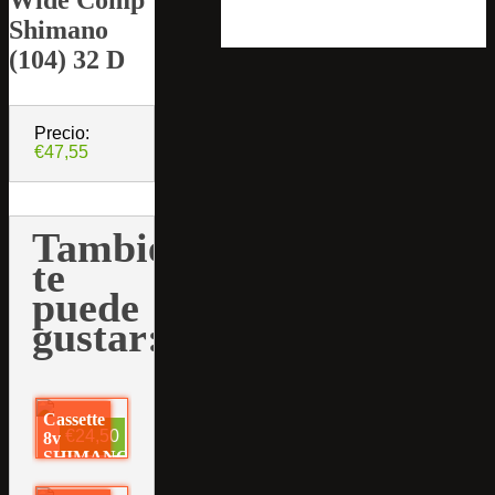
Shimano
(104) 32 D
Precio:
€47,55
También
te
puede
gustar:
Cassette
€24,50
8v
SHIMANO
11-30