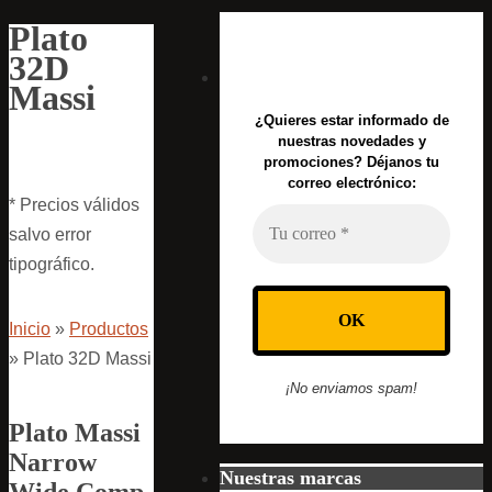
Plato
32D
Massi
¿Quieres estar informado de
nuestras novedades y
promociones? Déjanos tu
correo electrónico:
* Precios válidos
salvo error
tipográfico.
Inicio
»
Productos
»
Plato 32D Massi
¡No enviamos spam!
Plato Massi
Narrow
Nuestras marcas
Wide Comp