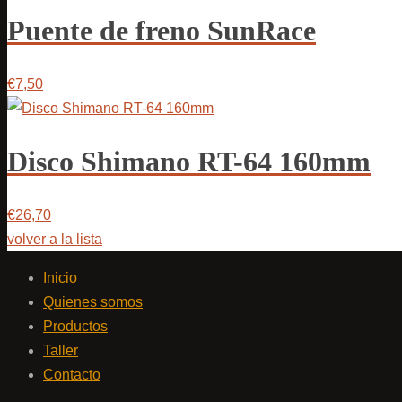
Puente de freno SunRace
€7,50
Disco Shimano RT-64 160mm
€26,70
volver a la lista
Inicio
Quienes somos
Productos
Taller
Contacto