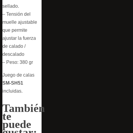
sellado.
– Tensión del
muelle ajustable
que permite
ajustar la fuerza
de calado /
descalado
– Peso: 380 gr
Juego de calas
SM-SH51
incluidas.
También
te
puede
gustar: