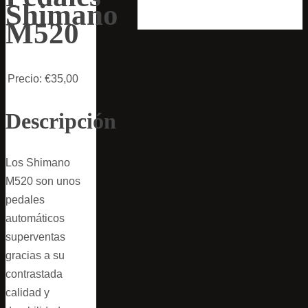
Shimano
M520
Precio:
€35,00
Descripción
Los Shimano
M520 son unos
pedales
automáticos
superventas
gracias a su
contrastada
calidad y