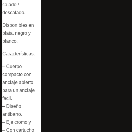
calado /
descalado.
Disponibles en
plata, negro y
blanco.
Características:
– Cuerpo
compacto con
anclaje abierto
para un anclaje
fácil.
– Diseño
antibarro.
– Eje cromoly
– Con cartucho