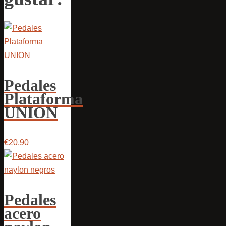
Pedales
Plataforma
UNION
€20,90
Pedales
acero