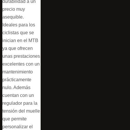
durabilidad a un
precio muy
asequible.
Ideales para los
ciclistas que se
inician en el MTB
ya que ofrecen
unas prestaciones
excelentes con un
mantenimiento
prácticamente
nulo. Además
cuentan con un
regulador para la
tensión del muelle
que permite
personalizar el