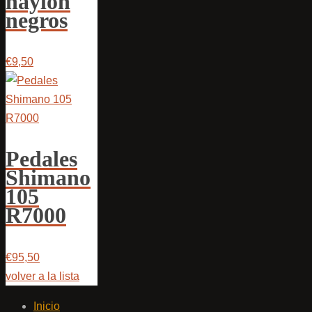
naylon
negros
€9,50
Pedales
Shimano
105
R7000
€95,50
volver a la lista
Inicio