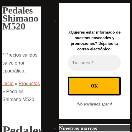
Pedales
Shimano
M520
¿Quieres estar informado de
nuestras novedades y
promociones? Déjanos tu
correo electrónico:
* Precios válidos
salvo error
tipográfico.
Inicio
»
Productos
»
Pedales
Shimano M520
¡No enviamos spam!
Pedales
Nuestras marcas