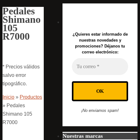
Pedales
Shimano
105
R7000
¿Quieres estar informado de
nuestras novedades y
promociones? Déjanos tu
correo electrónico:
* Precios válidos
salvo error
tipográfico.
Inicio
»
Productos
»
Pedales
¡No enviamos spam!
Shimano 105
R7000
Nuestras marcas