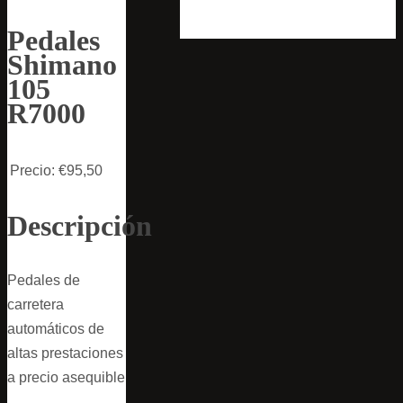
Pedales
Shimano
105
R7000
Precio:
€95,50
Descripción
Pedales de
carretera
automáticos de
altas prestaciones
a precio asequible