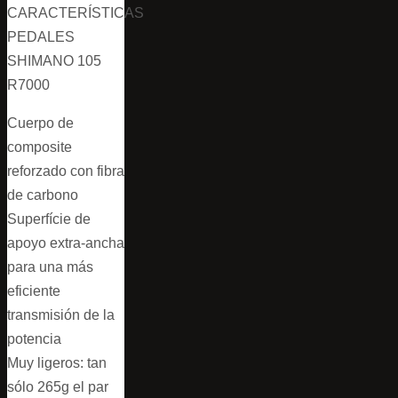
CARACTERÍSTICAS
PEDALES
SHIMANO 105
R7000
Cuerpo de
composite
reforzado con fibra
de carbono
Superfície de
apoyo extra-ancha
para una más
eficiente
transmisión de la
potencia
Muy ligeros: tan
sólo 265g el par