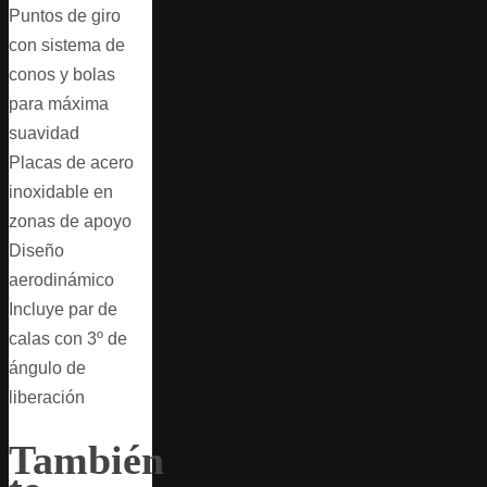
Puntos de giro
con sistema de
conos y bolas
para máxima
suavidad
Placas de acero
inoxidable en
zonas de apoyo
Diseño
aerodinámico
Incluye par de
calas con 3º de
ángulo de
liberación
También