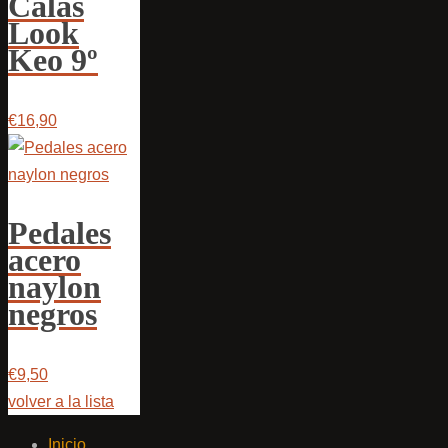
Calas
Look
Keo 9º
€16,90
Pedales
acero
naylon
negros
€9,50
volver a la lista
Inicio