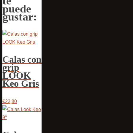
te
puede
gustar:
Calas con
grip
LOOK
Keo Gris
€22,80