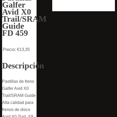
Galfer
Avid X0
Trail/SRAM
Guide
FD 459
Precio:
€13,35
Descripción
Pastillas de freno
Galfer Avid X0
Trail/SRAM Guide
Alta calidad para
frenos de disco
Avid X0 Trail, X9