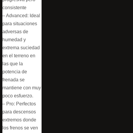
consistente
– Advanced: Ideal
para situaciones
adversas de
humedad y
extrema suciedad
en el terreno en
las que la
potencia de
frenada se
mantiene con muy
poco esfuerzo.
– Pro: Perfectos
para descensos
extremos donde
los frenos se ven