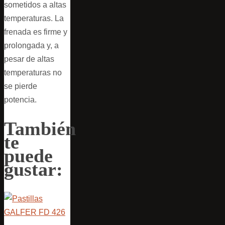
sometidos a altas
temperaturas. La
frenada es firme y
prolongada y, a
pesar de altas
temperaturas no
se pierde
potencia.
También
te
puede
gustar: