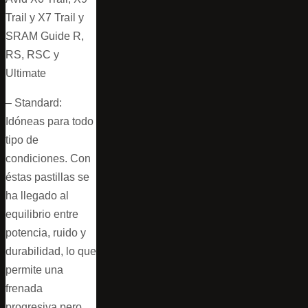
Trail y X7 Trail y
SRAM Guide R,
RS, RSC y
Ultimate
– Standard:
Idóneas para todo
tipo de
condiciones. Con
éstas pastillas se
ha llegado al
equilibrio entre
potencia, ruido y
durabilidad, lo que
permite una
frenada
progresiva pero