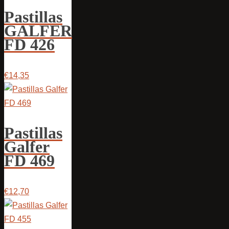
Pastillas
GALFER
FD 426
€14,35
Pastillas
Galfer
FD 469
€12,70