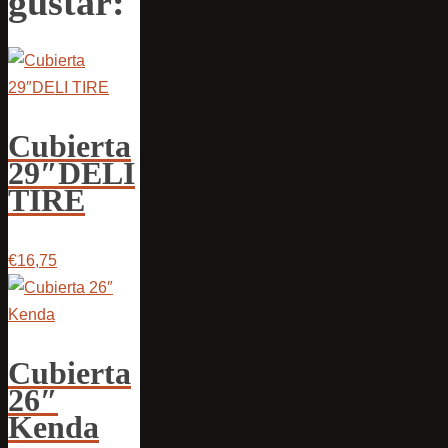
gustar:
Cubierta
29″DELI
TIRE
€16,75
Cubierta
26″
Kenda