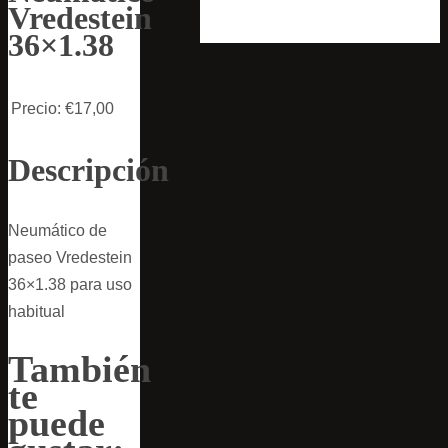
Vredestein
36×1.38
Precio:
€17,00
Descripción
Neumático de
paseo Vredestein
36×1.38 para uso
habitual
También
te
puede