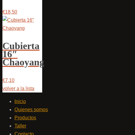
€18,50
Cubierta
16″
Chaoyang
€7,10
volver a la lista
Inicio
Quienes somos
Productos
Taller
Contacto