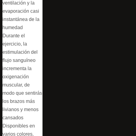
ventilación y la
evaporación casi
instantánea de la
humedad
Durante el
ejercicio, la
estimulación del
flujo sanguíneo
incrementa la
oxigenación
muscular, de
modo que sentirás
los brazos más
livianos y menos
cansados
Disponibles en
varios colores.