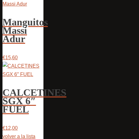
Manguitos
Massi
Adur
€15,60
CALCETINES
SGX 6″
FUEL
€12,00
volver a la lista