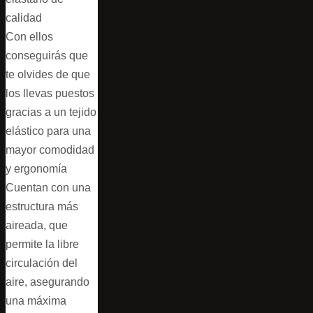
calidad
Con ellos
conseguirás que
te olvides de que
los llevas puestos
gracias a un tejido
elástico para una
mayor comodidad
y ergonomía
Cuentan con una
estructura más
aireada, que
permite la libre
circulación del
aire, asegurando
una máxima