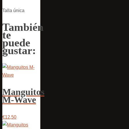
Talla única
También
te
puede
gustar:
Manguitos
M-Wave
€12,50