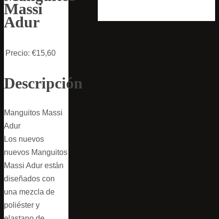
Massi
Adur
Precio:
€15,60
Descripción
Manguitos Massi
Adur
Los nuevos
nuevos Manguitos
Massi Adur están
diseñados con
una mezcla de
poliéster y
elastano de