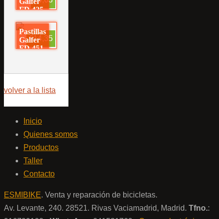
Galfer
FD 425
Pastillas
€14,35
Galfer
FD 451
volver a la lista
Inicio
Quienes somos
Productos
Taller
Contacto
ESMIBIKE
. Venta y reparación de bicicletas.
Av. Levante, 240. 28521. Rivas Vaciamadrid, Madrid.
Tfno.
: