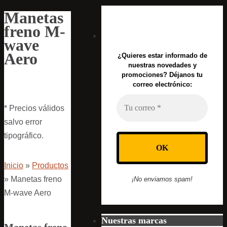
Manetas
freno M-
wave
Aero
¿Quieres estar informado de
nuestras novedades y
promociones? Déjanos tu
correo electrónico:
* Precios válidos
salvo error
tipográfico.
Inicio
»
Productos
»
Manetas freno
¡No enviamos spam!
M-wave Aero
Nuestras marcas
Manetas freno