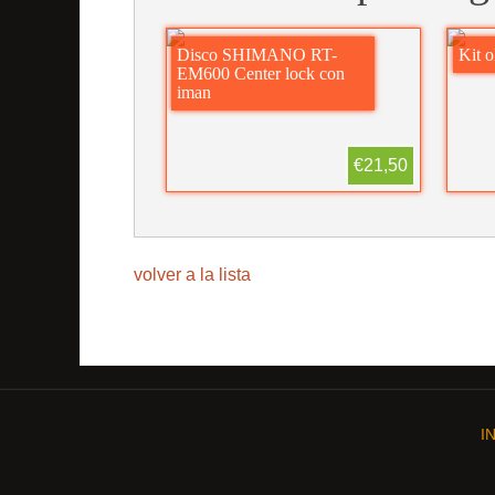
Disco SHIMANO RT-
Kit o
EM600 Center lock con
iman
€21,50
volver a la lista
I