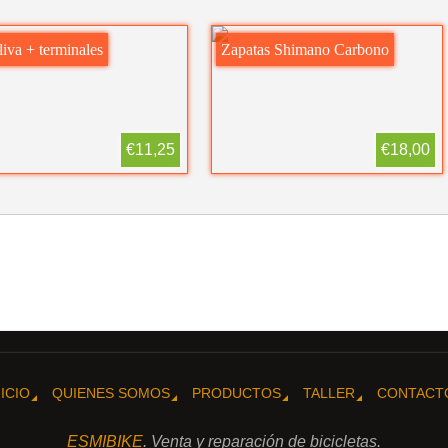
liva + terminales
Zapatas Shimano Carbono
€11,25
€18,00
NICIO
QUIENES SOMOS
PRODUCTOS
TALLER
CONTACT
ESMIBIKE
. Venta y reparación de bicicletas.