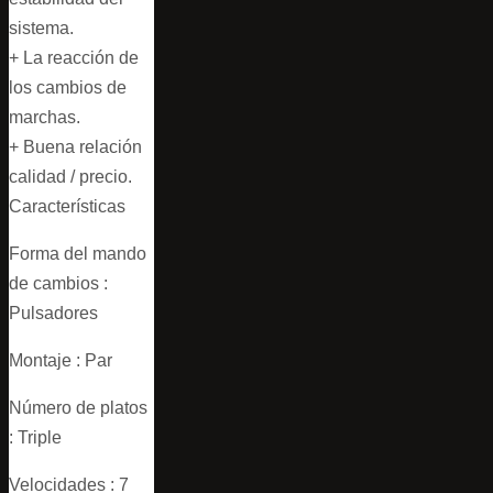
sistema.
+ La reacción de
los cambios de
marchas.
+ Buena relación
calidad / precio.
Características
Forma del mando
de cambios :
Pulsadores
Montaje : Par
Número de platos
: Triple
Velocidades : 7