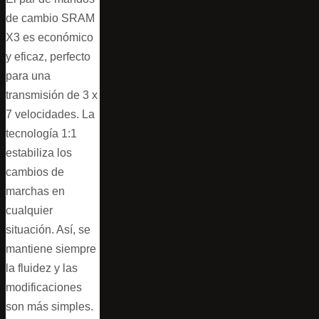
de cambio SRAM
X3 es económico
y eficaz, perfecto
para una
transmisión de 3 x
7 velocidades. La
tecnología 1:1
estabiliza los
cambios de
marchas en
cualquier
situación. Así, se
mantiene siempre
la fluidez y las
modificaciones
son más simples.