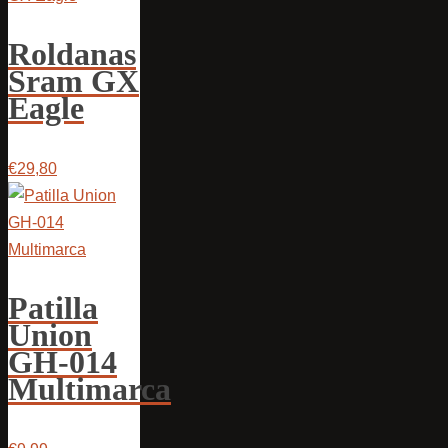
Roldanas
Sram GX
Eagle
€29,80
Patilla
Union
GH-014
Multimarca