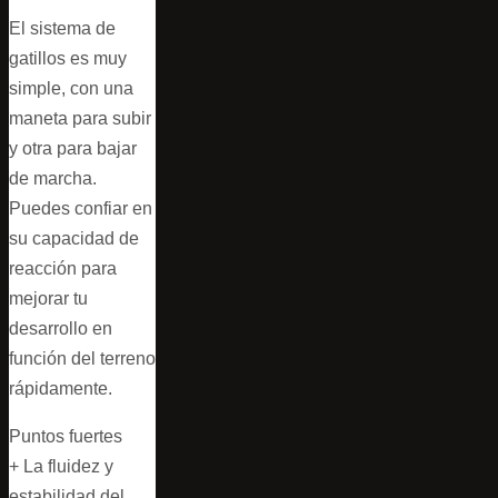
El sistema de
gatillos es muy
simple, con una
maneta para subir
y otra para bajar
de marcha.
Puedes confiar en
su capacidad de
reacción para
mejorar tu
desarrollo en
función del terreno
rápidamente.
Puntos fuertes
+ La fluidez y
estabilidad del