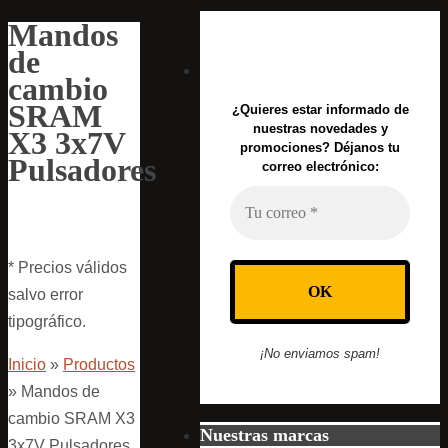
Mandos
de
cambio
SRAM
¿Quieres estar informado de
nuestras novedades y
X3 3x7V
promociones? Déjanos tu
Pulsadores
correo electrónico:
* Precios válidos
salvo error
tipográfico.
¡No enviamos spam!
Inicio
»
Productos
»
Mandos de
cambio SRAM X3
Nuestras marcas
3x7V Pulsadores