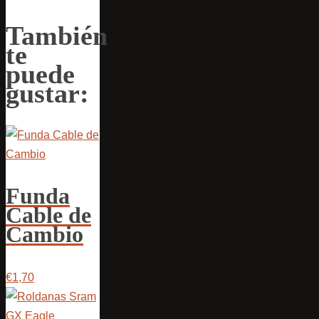
También
te
puede
gustar:
Funda
Cable de
Cambio
€1,70