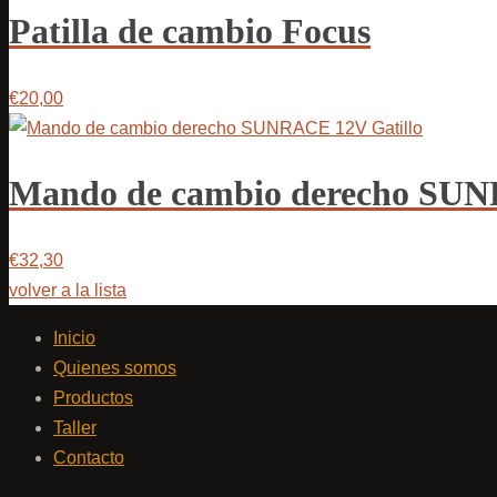
Patilla de cambio Focus
€20,00
Mando de cambio derecho SUN
€32,30
volver a la lista
Inicio
Quienes somos
Productos
Taller
Contacto