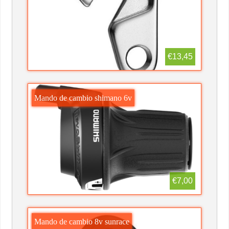
€13,45
Mando de cambio shimano 6v
€7,00
Mando de cambio 8v sunrace