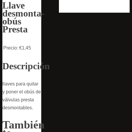
Llave
desmonta-
obús
Presta
Precio:
€1,45
Descripción
llaves para quitar
y poner el obús de
válvulas presta
desmontables.
También