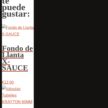
te
puede
gustar:
Fondo de
Llanta
X-
SAUCE
€12,00