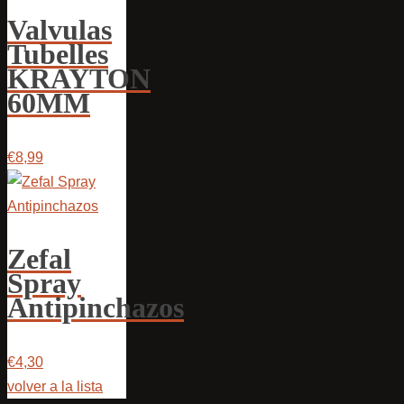
Valvulas
Tubelles
KRAYTON
60MM
€8,99
Zefal
Spray
Antipinchazos
€4,30
volver a la lista