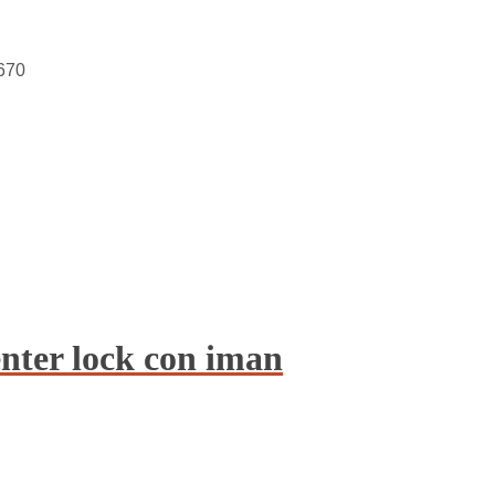
670
er lock con iman