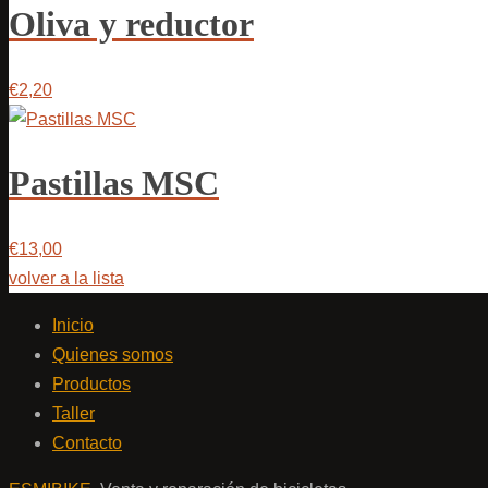
Oliva y reductor
€2,20
Pastillas MSC
€13,00
volver a la lista
Inicio
Quienes somos
Productos
Taller
Contacto