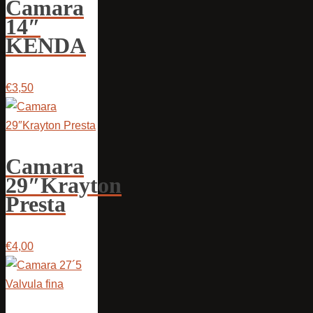
Camara
14″
KENDA
€3,50
Camara
29″Krayton
Presta
€4,00