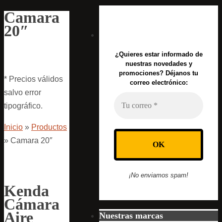
Camara
20″
¿Quieres estar informado de
nuestras novedades y
promociones? Déjanos tu
* Precios válidos
correo electrónico:
salvo error
tipográfico.
Inicio
»
Productos
»
Camara 20″
¡No enviamos spam!
Kenda
Cámara
Aire
Nuestras marcas