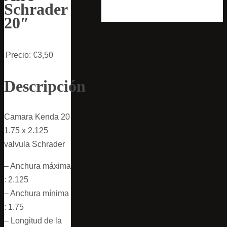
Schrader
20″
Precio:
€3,50
Descripción
Camara Kenda 20
1.75 x 2.125
valvula Schrader
– Anchura máxima
: 2.125
– Anchura mínima
: 1.75
– Longitud de la