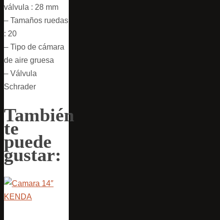
válvula : 28 mm
– Tamaños ruedas
: 20
– Tipo de cámara
de aire gruesa
– Válvula
Schrader
También
te
puede
gustar: