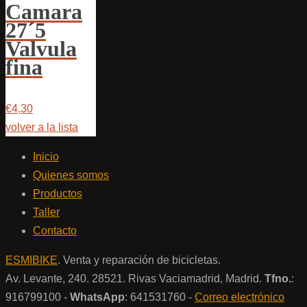
Camara
27´5
Valvula
fina
€4,30
volver a la lista
Inicio
Quienes somos
Productos
Taller
Contacto
ESMIBIKE
. Venta y reparación de bicicletas.
Av. Levante, 240. 28521. Rivas Vaciamadrid, Madrid.
Tfno.
:
916799100 -
WhatsApp
: 641531760 -
Correo electrónico