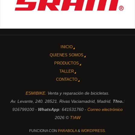
INICIO
QUIENES SOMOS
PRODUCTOS
TALLER
CONTACTO
ESMIBIKE
. Venta y reparación de bicicletas.
Av. Levante, 240. 28521. Rivas Vaciamadrid, Madrid.
Tfno.
:
916799100 -
WhatsApp
: 641531760 -
Correo electrónico
2026 ©
T!AW
FUNCIONA CON
PARABOLA
&
WORDPRESS.