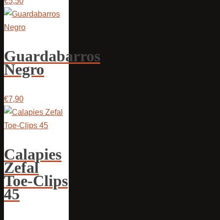
€5,50
Guardabarros
Negro
€7,90
Calapies
Zefal
Toe-Clips
45