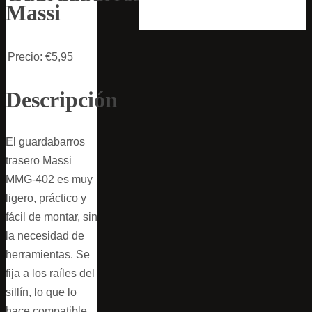
Massi
Precio:
€5,95
Descripción
El guardabarros
trasero Massi
MMG-402 es muy
ligero, práctico y
fácil de montar, sin
la necesidad de
herramientas. Se
fija a los raíles del
sillín, lo que lo
hace compatible