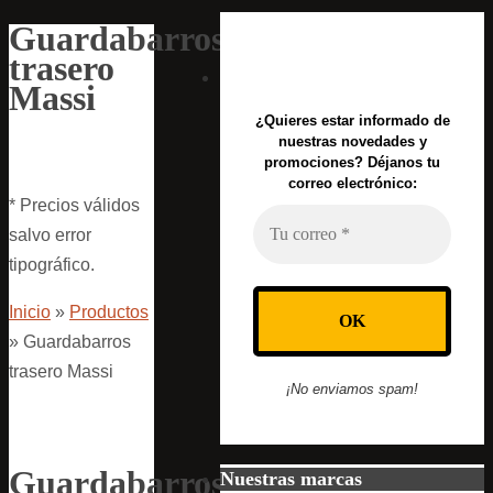
Guardabarros
trasero
Massi
¿Quieres estar informado de
nuestras novedades y
promociones? Déjanos tu
correo electrónico:
* Precios válidos
salvo error
tipográfico.
Inicio
»
Productos
»
Guardabarros
trasero Massi
¡No enviamos spam!
Guardabarros
Nuestras marcas