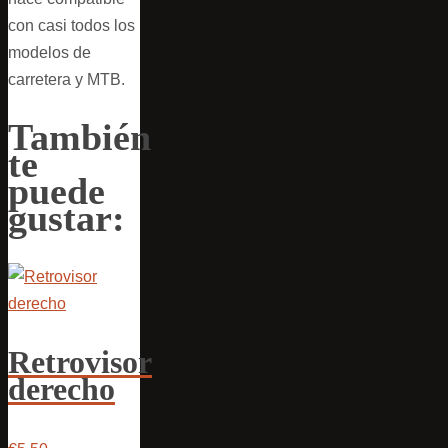
con casi todos los
modelos de
carretera y MTB.
También
te
puede
gustar:
Retrovisor
derecho