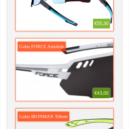
€55,30
Gafas FORCE Amoledo
€43,00
Gafas IRONMAN Tribute