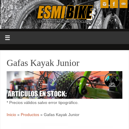
Gafas Kayak Junior
* Precios válidos salvo error tipográfico.
Inicio
»
Productos
»
Gafas Kayak Junior