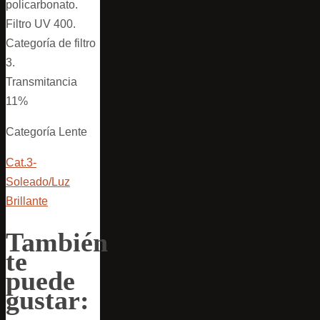
policarbonato.
Filtro UV 400.
Categoría de filtro
3.
Transmitancia
11%
Categoría Lente
Cat.3-
Soleado/Luz
Brillante
También
te
puede
gustar: