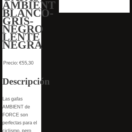
AMBIENT
BLANCO-
GRIS-
NEGRO
LENTE
NEGRA
Precio:
€55,30
Descripción
Las gafas
AMBIENT de
FORCE son
perfectas para el
ciclismo, pero