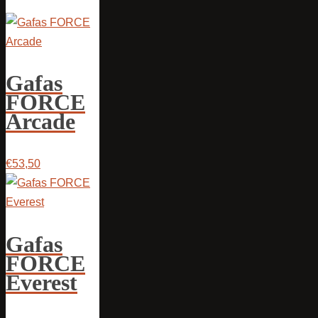
Gafas
FORCE
Arcade
€53,50
Gafas
FORCE
Everest