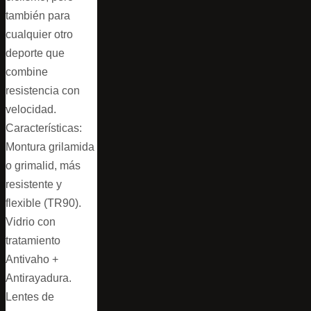
también para
cualquier otro
deporte que
combine
resistencia con
velocidad.
Características:
Montura grilamida
o grimalid, más
resistente y
flexible (TR90).
Vidrio con
tratamiento
Antivaho +
Antirayadura.
Lentes de