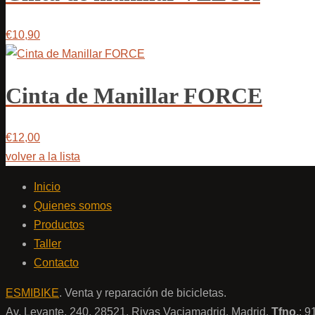
€10,90
Cinta de Manillar FORCE
€12,00
volver a la lista
Inicio
Quienes somos
Productos
Taller
Contacto
ESMIBIKE
. Venta y reparación de bicicletas.
Av. Levante, 240. 28521. Rivas Vaciamadrid, Madrid.
Tfno.
: 