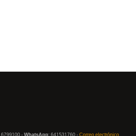
916799100 -
WhatsApp
: 641531760 -
Correo electrónico