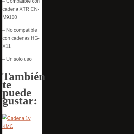
– Compatible con
cadena XTR CN-
M9100
– No compatible
con cadenas HG-
X11
– Un solo uso
También
te
puede
gustar: