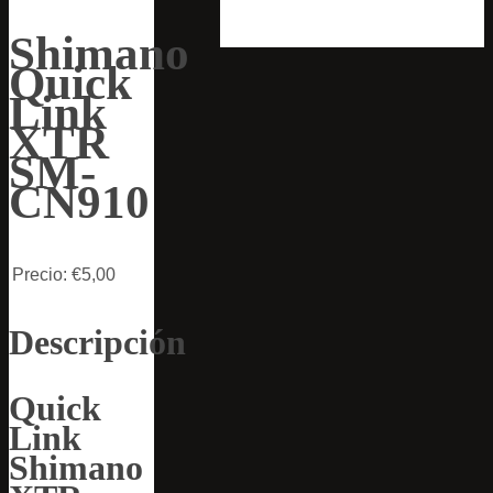
Shimano
Quick
Link
XTR
SM-
CN910
Precio:
€5,00
Descripción
Quick
Link
Shimano