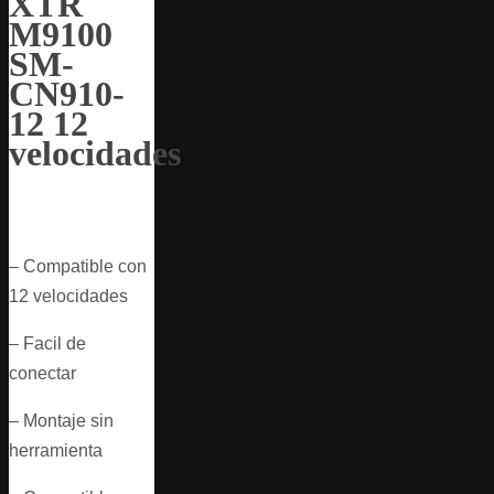
XTR
M9100
SM-
CN910-
12 12
velocidades
– Compatible con
12 velocidades
– Facil de
conectar
– Montaje sin
herramienta