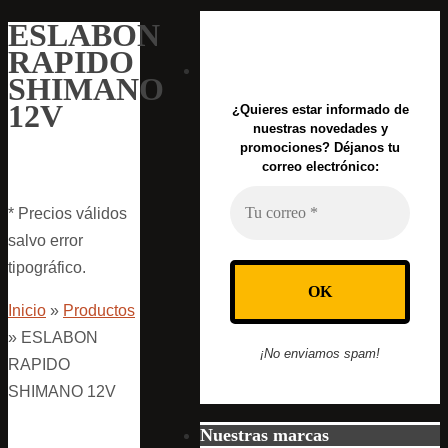
ESLABON
RAPIDO
SHIMANO
12V
¿Quieres estar informado de
nuestras novedades y
promociones? Déjanos tu
correo electrónico:
* Precios válidos
salvo error
tipográfico.
Inicio
»
Productos
»
ESLABON
¡No enviamos spam!
RAPIDO
SHIMANO 12V
Nuestras marcas