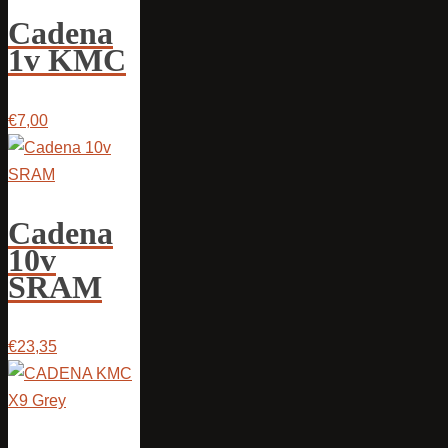
Cadena
1v KMC
€7,00
Cadena
10v
SRAM
€23,35