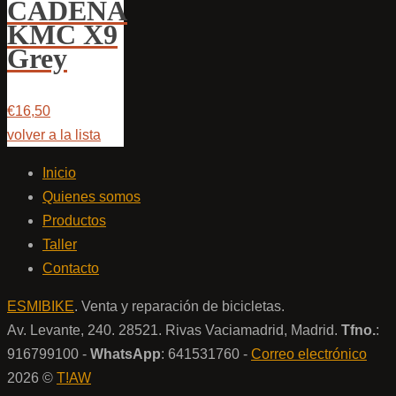
CADENA
KMC X9
Grey
€16,50
volver a la lista
Inicio
Quienes somos
Productos
Taller
Contacto
ESMIBIKE
. Venta y reparación de bicicletas.
Av. Levante, 240. 28521. Rivas Vaciamadrid, Madrid.
Tfno.
:
916799100 -
WhatsApp
: 641531760 -
Correo electrónico
2026 ©
T!AW