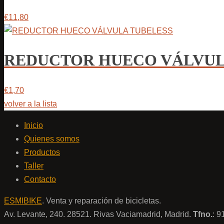
€11,80
REDUCTOR HUECO VÁLVUL
€1,70
volver a la lista
Inicio
Quienes somos
Productos
Taller
Contacto
ESMIBIKE
. Venta y reparación de bicicletas.
Av. Levante, 240. 28521. Rivas Vaciamadrid, Madrid.
Tfno.
: 