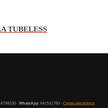
A TUBELESS
916799100 -
WhatsApp
: 641531760 -
Correo electrónico