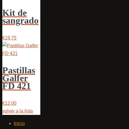
Kit de
sangrado
€19,75
Pastillas
Galfer
FD 421
€12,00
volver a la lista
Inicio