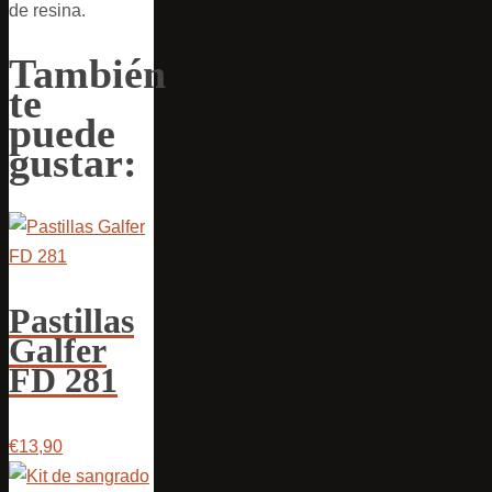
de resina.
También
te
puede
gustar:
Pastillas
Galfer
FD 281
€13,90