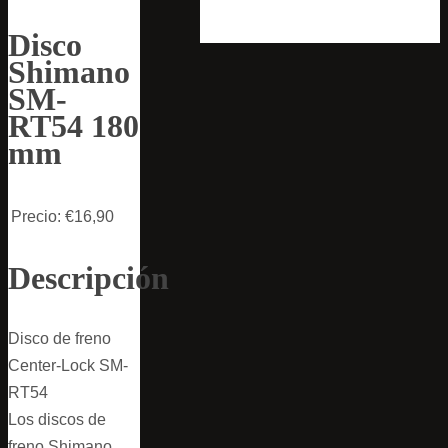
Disco
Shimano
SM-
RT54 180
mm
Precio:
€16,90
Descripción
Disco de freno
Center-Lock SM-
RT54
Los discos de
freno Shimano