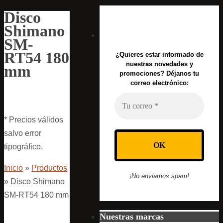
Disco
Shimano
SM-
RT54 180
¿Quieres estar informado de
nuestras novedades y
mm
promociones? Déjanos tu
correo electrónico:
* Precios válidos
salvo error
tipográfico.
Inicio
»
Productos
¡No enviamos spam!
»
Disco Shimano
SM-RT54 180 mm
Nuestras marcas