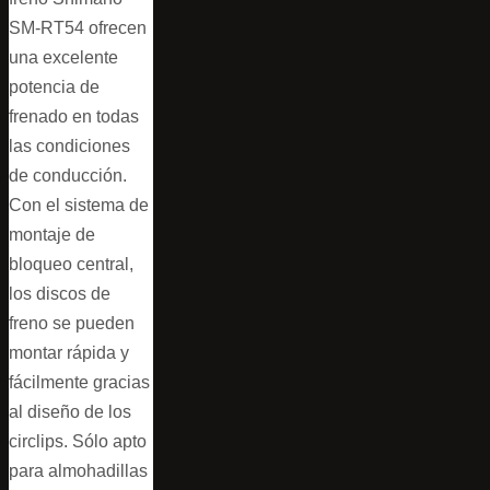
SM-RT54 ofrecen
una excelente
potencia de
frenado en todas
las condiciones
de conducción.
Con el sistema de
montaje de
bloqueo central,
los discos de
freno se pueden
montar rápida y
fácilmente gracias
al diseño de los
circlips. Sólo apto
para almohadillas