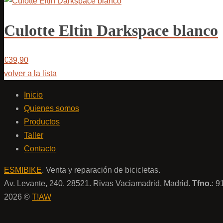
Culotte Eltin Darkspace blanco
€39,90
volver a la lista
Inicio
Quienes somos
Productos
Taller
Contacto
ESMIBIKE
. Venta y reparación de bicicletas.
Av. Levante, 240. 28521. Rivas Vaciamadrid, Madrid.
Tfno.
: 
2026 ©
T!AW