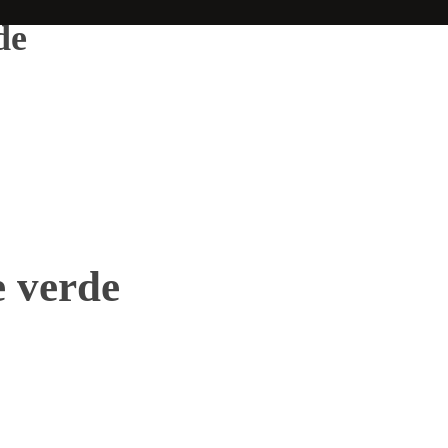
de
e verde