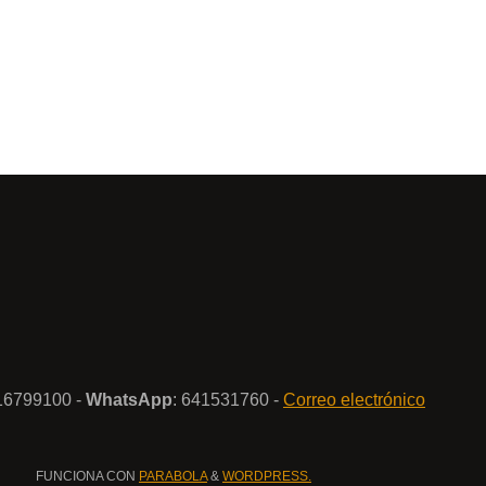
916799100 -
WhatsApp
: 641531760 -
Correo electrónico
FUNCIONA CON
PARABOLA
&
WORDPRESS.