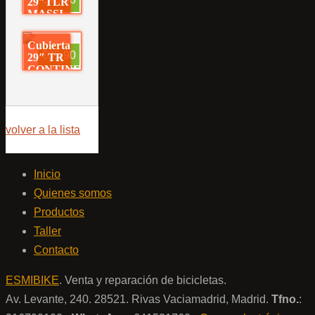
29″TLR
MASSI
TSUNAMI
Cubierta
€35,90
29″ TR
CONTINENTAL
RACE
KING
volver a la lista
Inicio
Quienes somos
Productos
Taller
Contacto
ESMIBIKE
. Venta y reparación de bicicletas.
Av. Levante, 240. 28521. Rivas Vaciamadrid, Madrid.
Tfno.
: