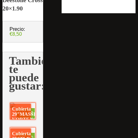
20×1.90
Precio:
€8,50
También
te
puede
gustar:
Cubierta
€41,00
29″MASSI
VORTEX
TR BI-
COLOR
Cubierta
€40,80