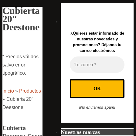
Cubierta
20″
Deestone
¿Quieres estar informado de
nuestras novedades y
promociones? Déjanos tu
correo electrónico:
* Precios válidos
salvo error
tipográfico.
Inicio
»
Productos
»
Cubierta 20″
Deestone
¡No enviamos spam!
Cubierta
Nuestras marcas
Deestone Cross