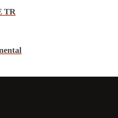
E TR
nental