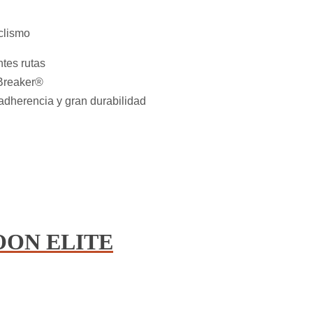
iclismo
ntes rutas
 Breaker®
adherencia y gran durabilidad
HOON ELITE