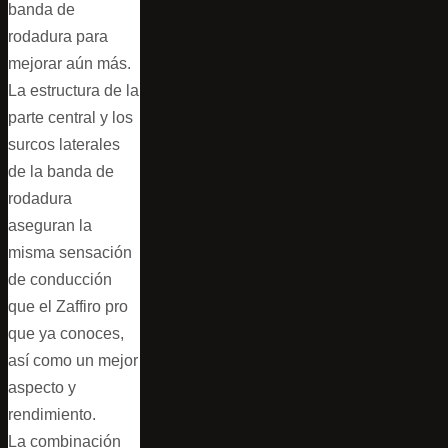
banda de
rodadura para
mejorar aún más.
La estructura de la
parte central y los
surcos laterales
de la banda de
rodadura
aseguran la
misma sensación
de conducción
que el Zaffiro pro
que ya conoces,
así como un mejor
aspecto y
rendimiento.
La combinación