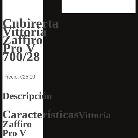
Cubirerta
Vittoria
Zaffiro
Pro V
700/28
Precio:
€25,10
Descripción
Características
Vittoria
Zaffiro
Pro V