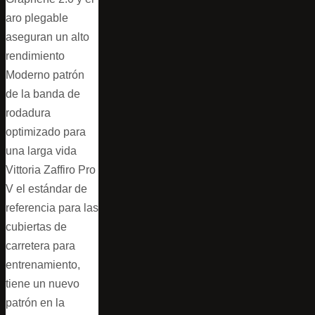
aro plegable
aseguran un alto
rendimiento
Moderno patrón
de la banda de
rodadura
optimizado para
una larga vida
Vittoria Zaffiro Pro
V el estándar de
referencia para las
cubiertas de
carretera para
entrenamiento,
tiene un nuevo
patrón en la