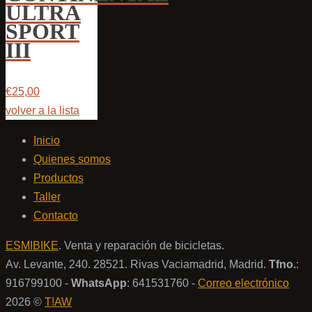
ULTRA
SPORT
III
€25,00
volver a la lista
Inicio
Quienes somos
Productos
Taller
Contacto
ESMIBIKE
. Venta y reparación de bicicletas.
Av. Levante, 240. 28521. Rivas Vaciamadrid, Madrid.
Tfno.
:
916799100 -
WhatsApp
: 641531760 -
Correo electrónico
2026 ©
T!AW