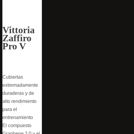
Vittoria
Zaffiro
Pro V
Cubiertas
extremadamente
duraderas y de
alto rendimiento
para el
entrenamiento
El compuesto
Graphene 2.0 y el