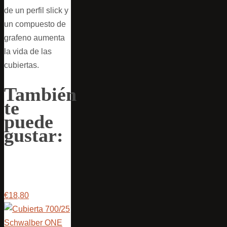
de un perfil slick y
un compuesto de
grafeno aumenta
la vida de las
cubiertas.
También
te
puede
gustar:
€18,80