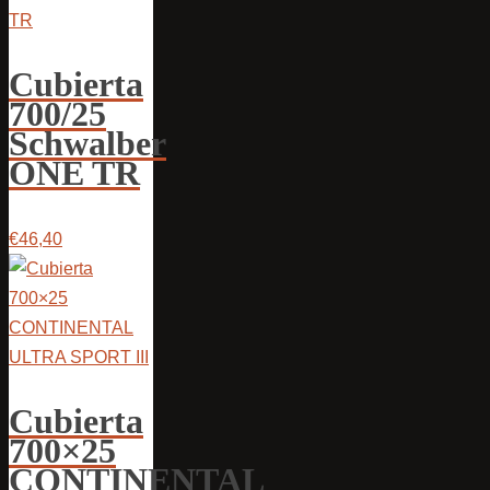
Cubierta
700/25
Schwalber
ONE TR
€46,40
Cubierta
700×25
CONTINENTAL