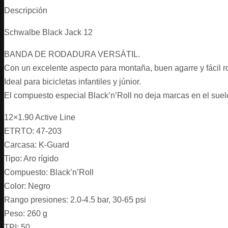
Descripción
Schwalbe Black Jack 12
BANDA DE RODADURA VERSÁTIL.
Con un excelente aspecto para montaña, buen agarre y fácil r
Ideal para bicicletas infantiles y júnior.
El compuesto especial Black’n’Roll no deja marcas en el suel
12×1.90 Active Line
ETRTO: 47-203
Carcasa: K-Guard
Tipo: Aro rígido
Compuesto: Black’n’Roll
Color: Negro
Rango presiones: 2.0-4.5 bar, 30-65 psi
Peso: 260 g
TPI: 50