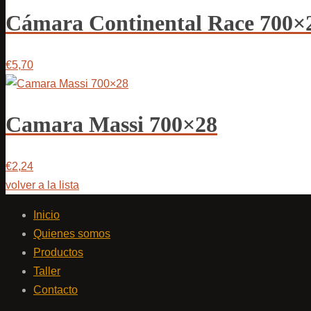
Cámara Continental Race 700
€5,70
Camara Massi 700×28
€2,24
volver a la lista
Inicio
Quienes somos
Productos
Taller
Contacto