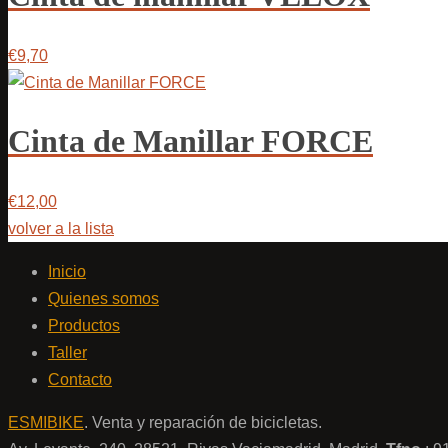
€9,70
Cinta de Manillar FORCE
€12,00
volver a la lista
Inicio
Quienes somos
Productos
Taller
Contacto
ESMIBIKE
. Venta y reparación de bicicletas.