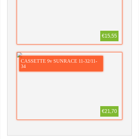
€15,55
CASSETTE 9v SUNRACE 11-32/11-
34
€21,70