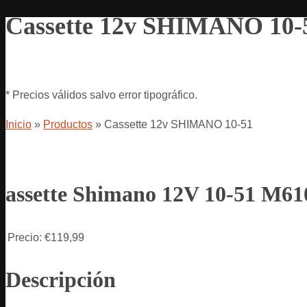
Cassette 12v SHIMANO 10-
* Precios válidos salvo error tipográfico.
Inicio
»
Productos
»
Cassette 12v SHIMANO 10-51
assette Shimano 12V 10-51 M61
Precio:
€119,99
Descripción