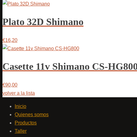
Plato 32D Shimano
€16,20
Casette 11v Shimano CS-HG80
€90,00
volver a la lista
Inicio
Quienes somos
Productos
Taller