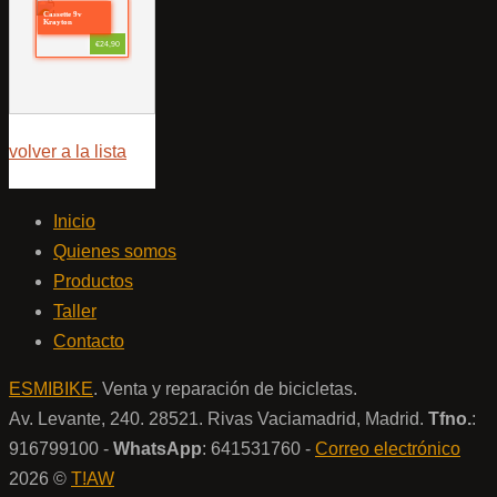
Cassette 9v
Krayton
€24,90
volver a la lista
Inicio
Quienes somos
Productos
Taller
Contacto
ESMIBIKE
. Venta y reparación de bicicletas.
Av. Levante, 240. 28521. Rivas Vaciamadrid, Madrid.
Tfno.
:
916799100 -
WhatsApp
: 641531760 -
Correo electrónico
2026 ©
T!AW