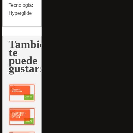
Tecnología:
Hyperglide
También
te
puede
gustar:
Coronas
SHIMANO
€23,35
CASSETTE 9v
SUNRACE 11-
32/11-34
€21,70