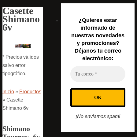
Casette
Shimano
¿Quieres estar
6v
informado de
nuestras novedades
y promociones?
Déjanos tu correo
* Precios válidos
electrónico:
salvo error
tipográfico.
Inicio
»
Productos
»
Casette
Shimano 6v
¡No enviamos spam!
Shimano
Tourney -6v