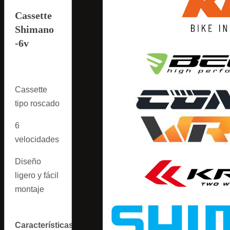
Cassette
Shimano
-6v
Cassette
tipo roscado
6
velocidades
Diseño
ligero y fácil
montaje
Características