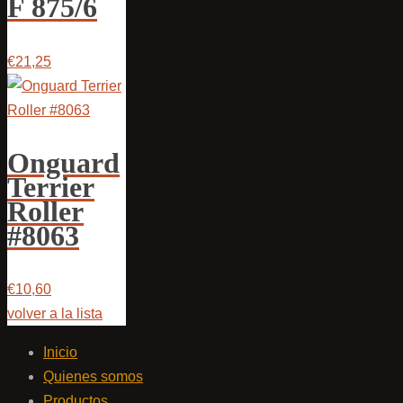
F 875/6
€21,25
Onguard
Terrier
Roller
#8063
€10,60
volver a la lista
Inicio
Quienes somos
Productos