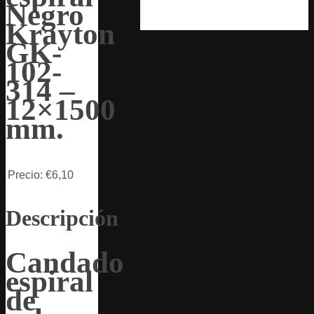
Negro
Krayton
GK-
102-
314 –
12×1500
mm.
Precio:
€6,10
Descripción
Candado
espiral
de