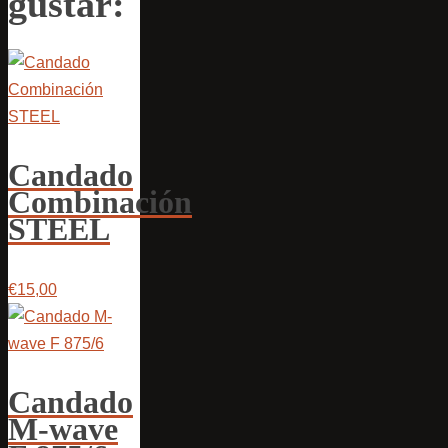
gustar:
Candado
Combinación
STEEL
€15,00
Candado
M-wave