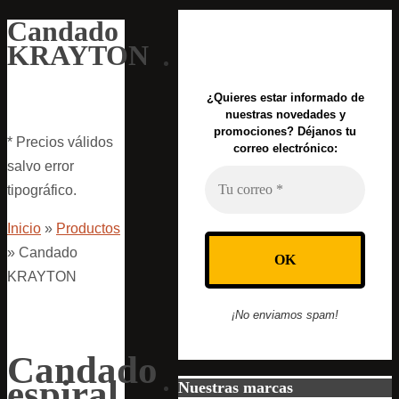
Candado
KRAYTON
¿Quieres estar informado de
nuestras novedades y
promociones? Déjanos tu
* Precios válidos
correo electrónico:
salvo error
tipográfico.
Inicio
»
Productos
»
Candado
KRAYTON
¡No enviamos spam!
Candado
espiral
Nuestras marcas