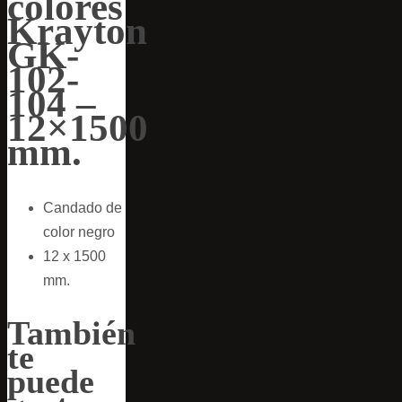
colores
Krayton
GK-
102-
104 –
12×1500
mm.
Candado de
color negro
12 x 1500
mm.
También
te
puede