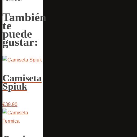
También
te
puede
gustar:
Camiseta
Spiuk
€39,90