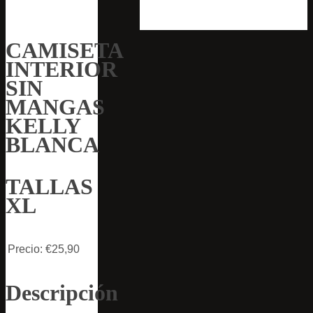
CAMISETA
INTERIOR
SIN
MANGAS
KELLY
BLANCA
TALLAS
XL
Precio:
€25,90
Descripción