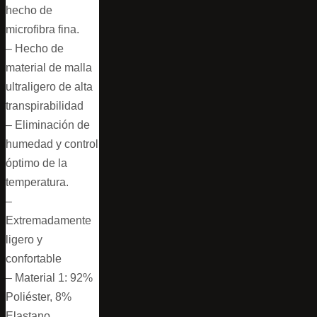
hecho de
microfibra fina.
– Hecho de
material de malla
ultraligero de alta
transpirabilidad
– Eliminación de
humedad y control
óptimo de la
temperatura.
–
Extremadamente
ligero y
confortable
– Material 1: 92%
Poliéster, 8%
Elastano