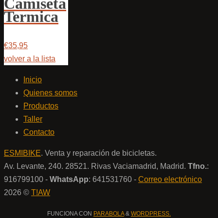
Camiseta
Termica
€35,95
volver a la lista
Inicio
Quienes somos
Productos
Taller
Contacto
ESMIBIKE
. Venta y reparación de bicicletas.
Av. Levante, 240. 28521. Rivas Vaciamadrid, Madrid.
Tfno.
:
916799100 -
WhatsApp
: 641531760 -
Correo electrónico
2026 ©
T!AW
FUNCIONA CON
PARABOLA
&
WORDPRESS.