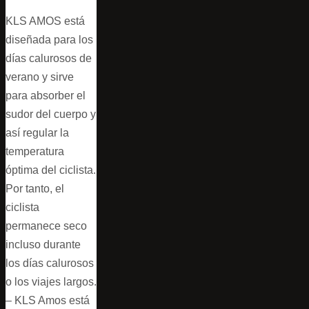
KLS AMOS está
diseñada para los
días calurosos de
verano y sirve
para absorber el
sudor del cuerpo y
así regular la
temperatura
óptima del ciclista.
Por tanto, el
ciclista
permanece seco
incluso durante
los días calurosos
o los viajes largos.
– KLS Amos está