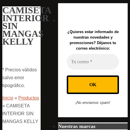
CAMISETA
INTERIOR
SIN
MANGAS
¿Quieres estar informado de
nuestras novedades y
KELLY
promociones? Déjanos tu
correo electrónico:
* Precios válidos
salvo error
tipográfico.
Inicio
»
Productos
¡No enviamos spam!
»
CAMISETA
INTERIOR SIN
MANGAS KELLY
Nuestras marcas