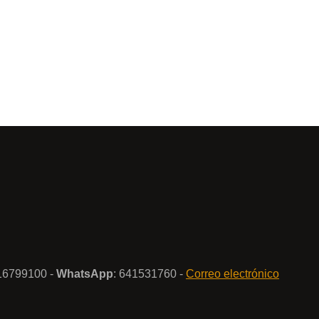
916799100 -
WhatsApp
: 641531760 -
Correo electrónico