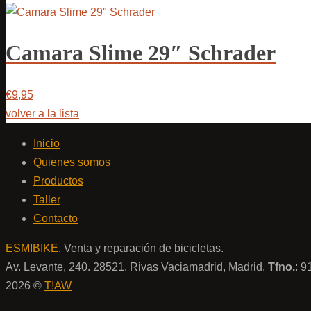
Camara Slime 29″ Schrader
€9,95
volver a la lista
Inicio
Quienes somos
Productos
Taller
Contacto
ESMIBIKE
. Venta y reparación de bicicletas.
Av. Levante, 240. 28521. Rivas Vaciamadrid, Madrid.
Tfno.
: 
2026 ©
T!AW