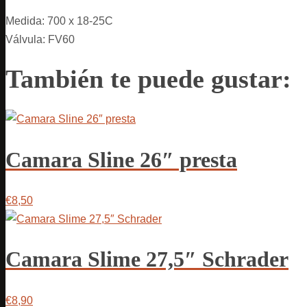
Medida: 700 x 18-25C
Válvula: FV60
También te puede gustar:
Camara Sline 26″ presta
€8,50
Camara Slime 27,5″ Schrader
€8,90