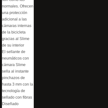
normales. Ofrecen
una protección
adicional a las
cámaras internas
de la bicicleta
gracias al Slime
de su interior
El sellante de
neumáticos con
cámara Slime
sella al instante
pinchazos de
hasta 3 mm con la
tecnología de
sellado con fibras
Diseñado