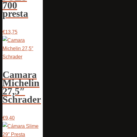
700
presta
€13,75
Camara
Michelin
27,5″
Schrader
€9,40