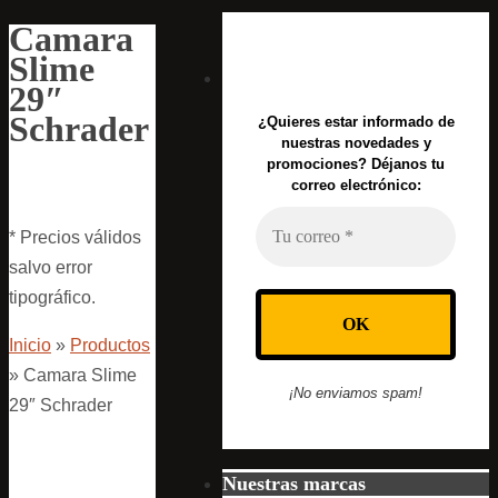
Camara
Slime
29″
Schrader
¿Quieres estar informado de
nuestras novedades y
promociones? Déjanos tu
correo electrónico:
* Precios válidos
salvo error
tipográfico.
Inicio
»
Productos
»
Camara Slime
¡No enviamos spam!
29″ Schrader
Nuestras marcas