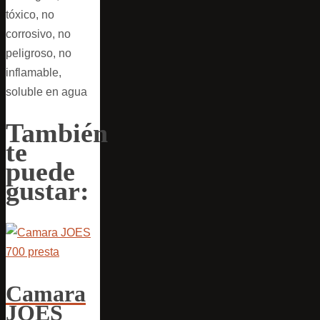
tóxico, no
corrosivo, no
peligroso, no
inflamable,
soluble en agua
También
te
puede
gustar:
Camara
JOES