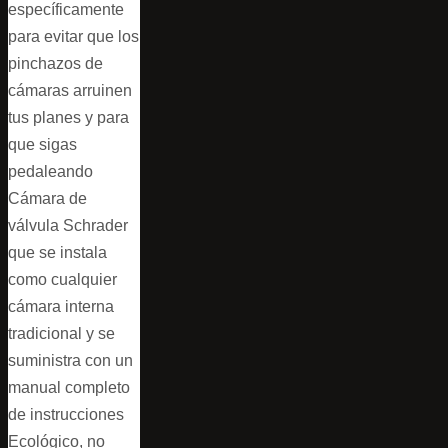
específicamente
para evitar que los
pinchazos de
cámaras arruinen
tus planes y para
que sigas
pedaleando
Cámara de
válvula Schrader
que se instala
como cualquier
cámara interna
tradicional y se
suministra con un
manual completo
de instrucciones
Ecológico, no