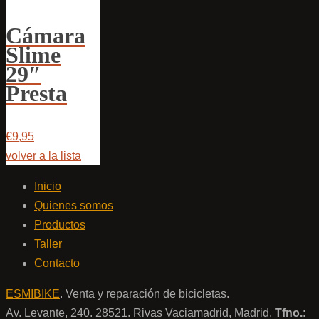
Cámara
Slime
29″
Presta
€9,95
volver a la lista
Inicio
Quienes somos
Productos
Taller
Contacto
ESMIBIKE
. Venta y reparación de bicicletas.
Av. Levante, 240. 28521. Rivas Vaciamadrid, Madrid.
Tfno.
: