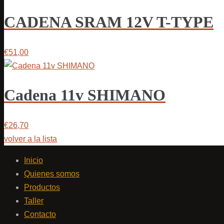
CADENA SRAM 12V T-TYPE
€51,00
Cadena 11v SHIMANO
€26,70
volver a la lista
Inicio
Quienes somos
Productos
Taller
Contacto