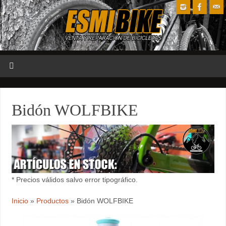
Bidón WOLFBIKE
* Precios válidos salvo error tipográfico.
Inicio
»
Productos
»
Bidón WOLFBIKE