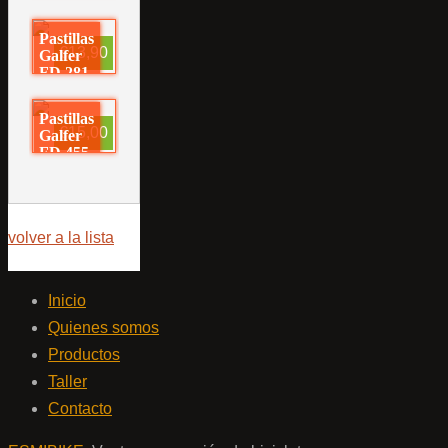
Pastillas
€13,90
Galfer
FD 281
Pastillas
€15,00
Galfer
FD 455
volver a la lista
Inicio
Quienes somos
Productos
Taller
Contacto