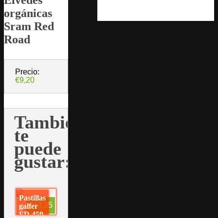
orgánicas
Sram Red
Road
Precio:
€9,20
También
te
puede
gustar:
Pastillas
€13,35
galfer
FD 459