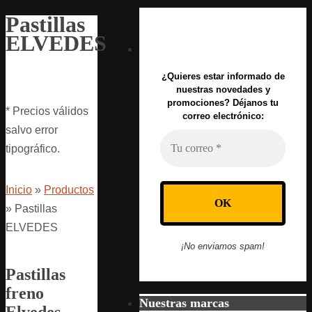
Pastillas
ELVEDES
¿Quieres estar informado de
nuestras novedades y
promociones? Déjanos tu
* Precios válidos
correo electrónico:
salvo error
tipográfico.
Inicio
»
Productos
»
Pastillas
ELVEDES
¡No enviamos spam!
Pastillas
freno
Nuestras marcas
Elvedes