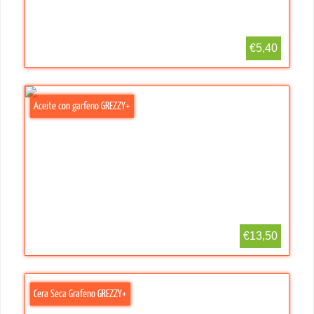
€5,40
Aceite con garfeno GREZZY+
€13,50
Cera Seca Grafeno GREZZY+