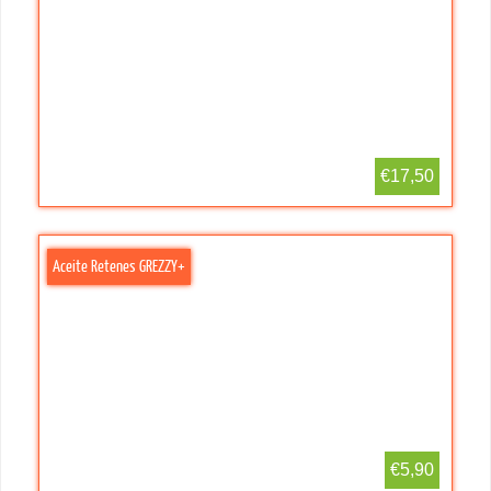
€17,50
Aceite Retenes GREZZY+
€5,90