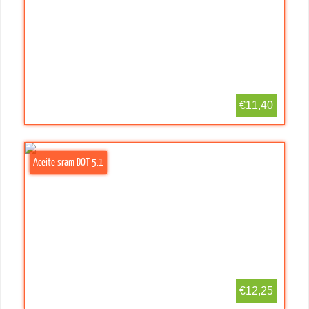
€11,40
Aceite sram DOT 5.1
€12,25