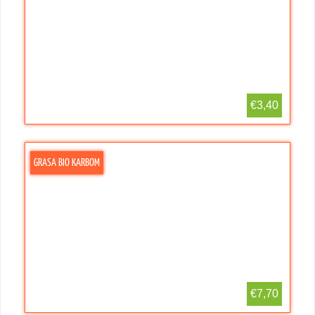
€3,40
GRASA BIO KARBOM
€7,70