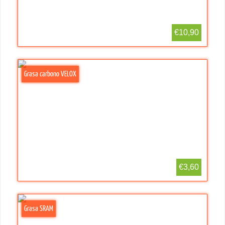
€10,90
Grasa carbono VELOX
€3,60
Grasa SRAM