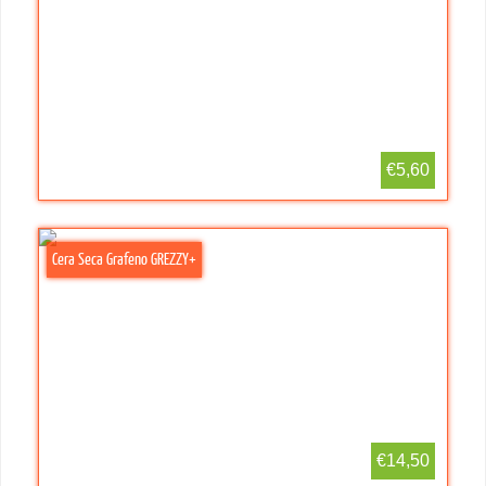
€5,60
Cera Seca Grafeno GREZZY+
€14,50